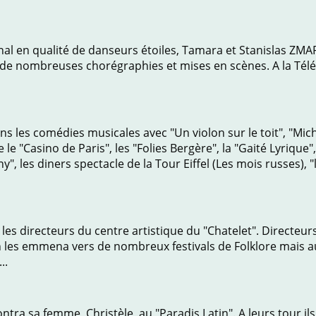
l en qualité de danseurs étoiles, Tamara et Stanislas ZMARZ
e de nombreuses chorégraphies et mises en scènes. A la Télév
les comédies musicales avec "Un violon sur le toit", "Mich
 le "Casino de Paris", les "Folies Bergère", la "Gaité Lyrique",
", les diners spectacle de la Tour Eiffel (Les mois russes), "
 les directeurs du centre artistique du "Chatelet". Directeur
n les emmena vers de nombreux festivals de Folklore mais au
..
ntra sa femme, Christèle, au "Paradis Latin". A leurs tour il